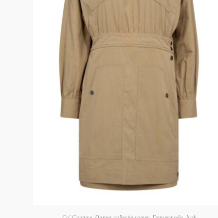
Co' Couture
,
Dames collectie zomer
,
Damesmode
,
Jurk