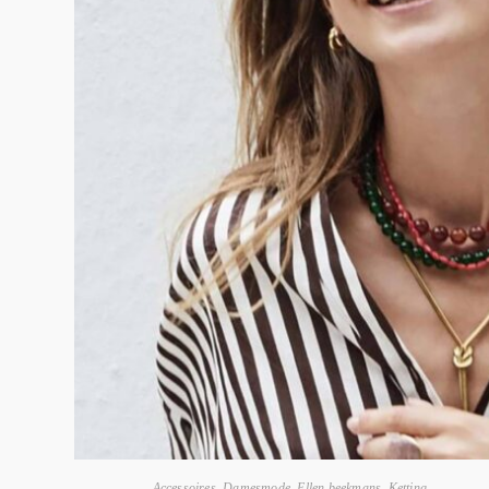
Accessoires
,
Damesmode
,
Ellen beekmans
,
Ketting