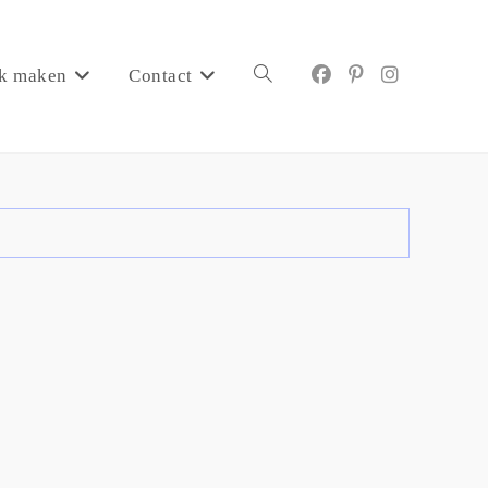
k maken
Contact