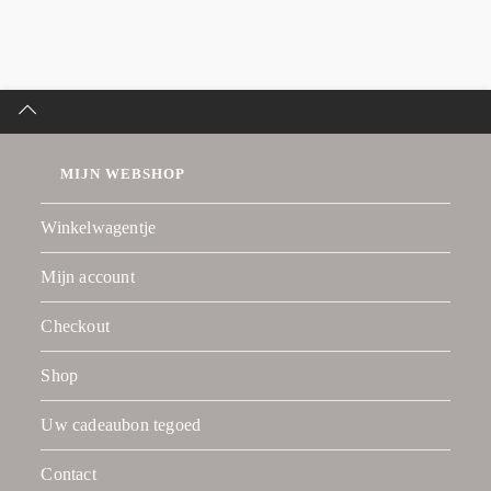
MIJN WEBSHOP
Winkelwagentje
Mijn account
Checkout
Shop
Uw cadeaubon tegoed
Contact