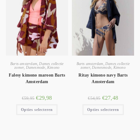
Barts amsterdam
,
Dames collectie
Barts amsterdam
,
Dames collectie
zomer
,
Damesmode
,
Kimono
zomer
,
Damesmode
,
Kimono
Falesy kimono maroon Barts
Ritay kimono navy Barts
Amsterdam
Amsterdam
€
29,98
€
27,48
€
59,95
€
54,95
Opties selecteren
Opties selecteren