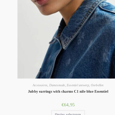
Accessoires
,
Damesmode
,
Essentiel antwerp
,
Oorbellen
Jubby earrings with charms C1 nile blue Essentiel
€
64,95
Opties selecteren