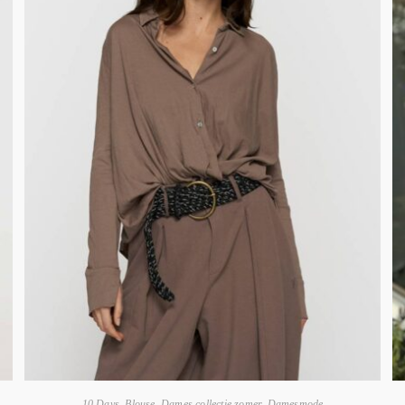
10 Days
,
Blouse
,
Dames collectie zomer
,
Damesmode