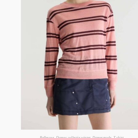
Bellerose
,
Dames collectie winter
,
Damesmode
,
T-shirt