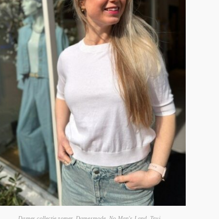
Dames collectie zomer
,
Damesmode
,
No Man's Land
,
Trui