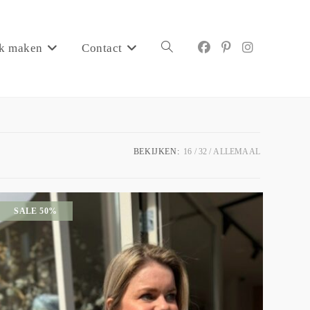
k maken
Contact
BEKIJKEN:
16
32
ALLEMAAL
SALE 50%