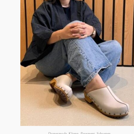
Damesmode
,
Klomp
,
Pavement
,
Schoenen