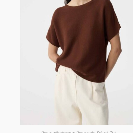
Dames collectie zomer
,
Damesmode
,
Knit-ted
,
Trui