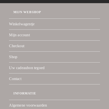
MIJN WEBSHOP
Winkelwagentje
Mijn account
Checkout
Shop
Uw cadeaubon tegoed
Contact
INFORMATIE
Algemene voorwaarden