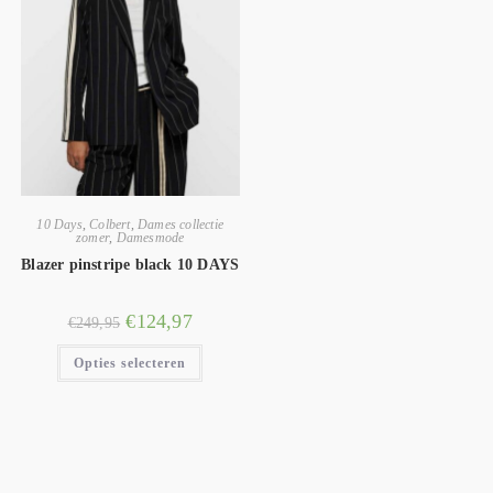
10 Days
,
Colbert
,
Dames collectie
zomer
,
Damesmode
Blazer pinstripe black 10 DAYS
€
124,97
€
249,95
Opties selecteren