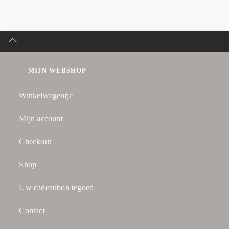
MIJN WEBSHOP
Winkelwagentje
Mijn account
Checkout
Shop
Uw cadeaubon tegoed
Contact