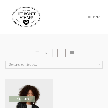
Menu
Filter
Sorteren op nieuwste
SALE 50%