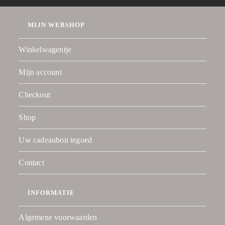
MIJN WEBSHOP
Winkelwagentje
Mijn account
Checkout
Shop
Uw cadeaubon tegoed
Contact
INFORMATIE
Algemene voorwaarden