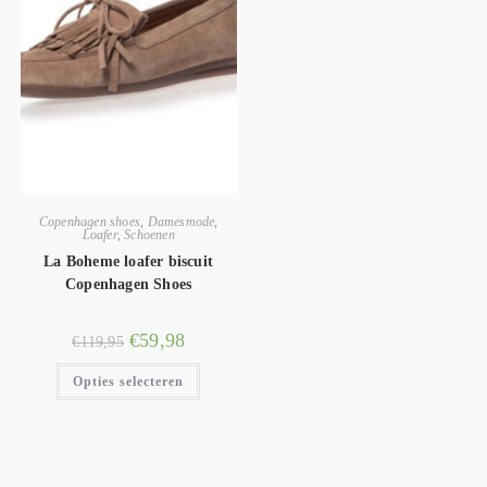
Copenhagen shoes
,
Damesmode
,
Loafer
,
Schoenen
La Boheme loafer biscuit
Copenhagen Shoes
€
59,98
€
119,95
Opties selecteren