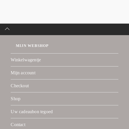
MIJN WEBSHOP
Winkelwagentje
Mijn account
Checkout
Shop
Uw cadeaubon tegoed
Contact