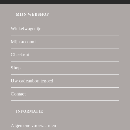
MIJN WEBSHOP
Winkelwagentje
Mijn account
Checkout
Shop
Uw cadeaubon tegoed
Contact
INFORMATIE
Algemene voorwaarden