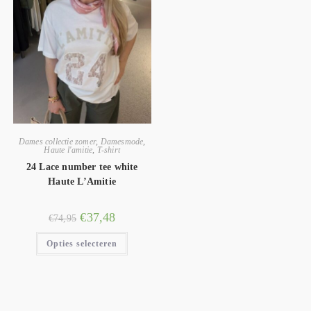
Dames collectie zomer
,
Damesmode
,
Haute l'amitie
,
T-shirt
24 Lace number tee white
Haute L’Amitie
€
37,48
€
74,95
Opties selecteren