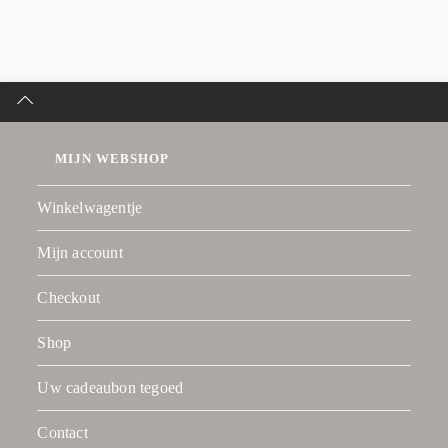
MIJN WEBSHOP
Winkelwagentje
Mijn account
Checkout
Shop
Uw cadeaubon tegoed
Contact