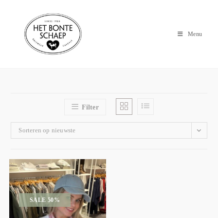
Menu
Filter
Sorteren op nieuwste
SALE 50%