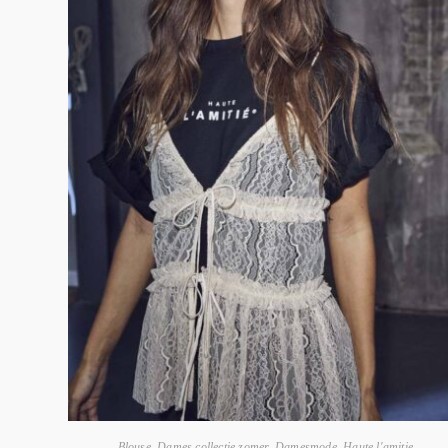
Blouse
,
Dames collectie zomer
,
Damesmode
,
Haute l'amitie