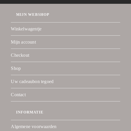
MIJN WEBSHOP
Winkelwagentje
Mijn account
Checkout
Shop
Uw cadeaubon tegoed
Contact
INFORMATIE
Algemene voorwaarden