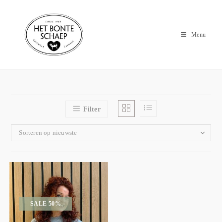
Menu
Filter
Sorteren op nieuwste
SALE 50%