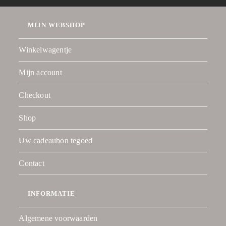
MIJN WEBSHOP
Winkelwagentje
Mijn account
Checkout
Shop
Uw cadeaubon tegoed
Contact
INFORMATIE
Algemene voorwaarden