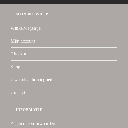
MIJN WEBSHOP
Winkelwagentje
Mijn account
Checkout
Shop
Uw cadeaubon tegoed
Contact
INFORMATIE
Algemene voorwaarden