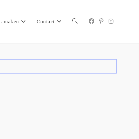
k maken
Contact