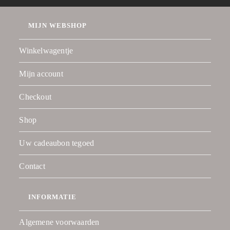
MIJN WEBSHOP
Winkelwagentje
Mijn account
Checkout
Shop
Uw cadeaubon tegoed
Contact
INFORMATIE
Algemene voorwaarden