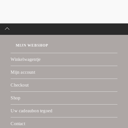
MIJN WEBSHOP
Winkelwagentje
Mijn account
Checkout
Shop
Uw cadeaubon tegoed
Contact