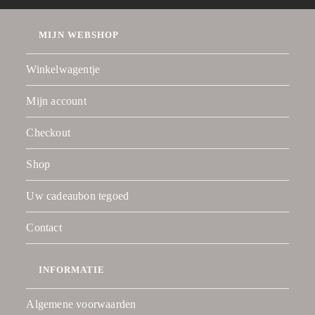
MIJN WEBSHOP
Winkelwagentje
Mijn account
Checkout
Shop
Uw cadeaubon tegoed
Contact
INFORMATIE
Algemene voorwaarden