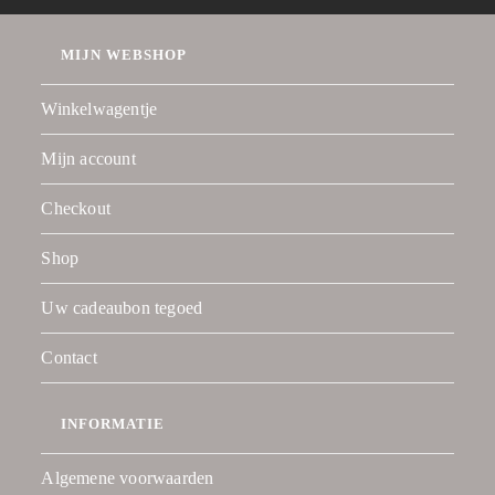
MIJN WEBSHOP
Winkelwagentje
Mijn account
Checkout
Shop
Uw cadeaubon tegoed
Contact
INFORMATIE
Algemene voorwaarden