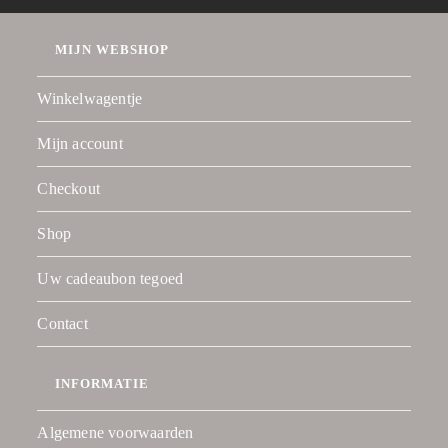
MIJN WEBSHOP
Winkelwagentje
Mijn account
Checkout
Shop
Uw cadeaubon tegoed
Contact
INFORMATIE
Algemene voorwaarden