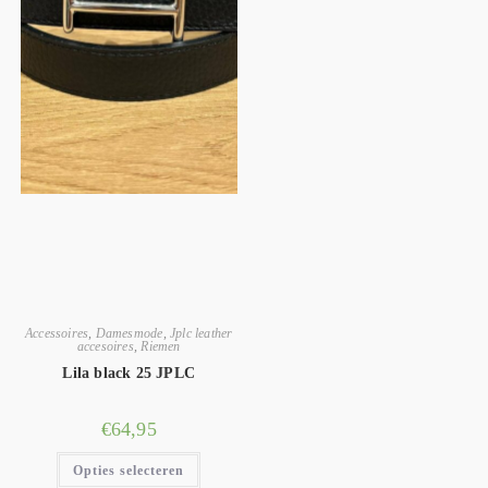
Accessoires
,
Damesmode
,
Jplc leather
accesoires
,
Riemen
Lila black 25 JPLC
€
64,95
Opties selecteren