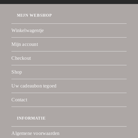
MIJN WEBSHOP
Winkelwagentje
Mijn account
Checkout
Shop
Uw cadeaubon tegoed
Contact
INFORMATIE
Algemene voorwaarden