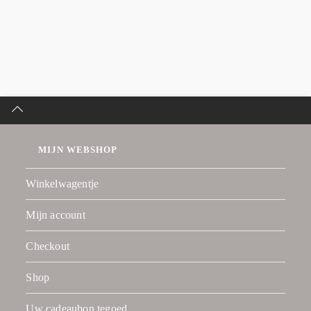
MIJN WEBSHOP
Winkelwagentje
Mijn account
Checkout
Shop
Uw cadeaubon tegoed