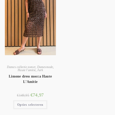
Dames collectie zomer
,
Damesmode
,
Haute l'amitie
,
Jurk
Limone dress mocca Haute
L’Amitie
€
74,97
€
149,95
Opties selecteren