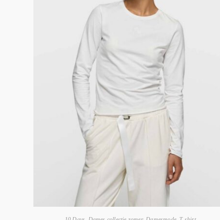
10 Days
,
Dames collectie zomer
,
Damesmode
,
T-shirt