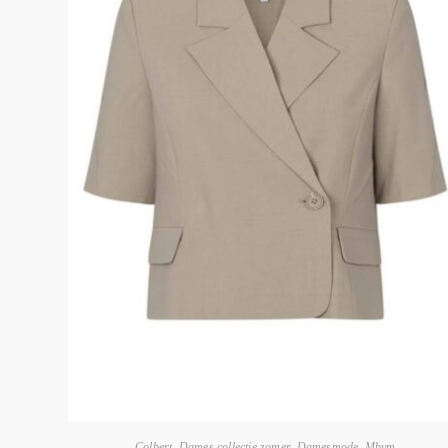
Colbert
,
Dames collectie zomer
,
Damesmode
,
Mbym