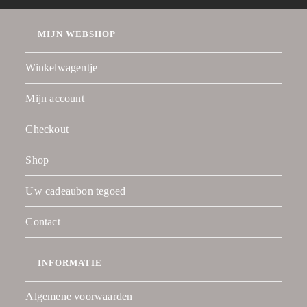
MIJN WEBSHOP
Winkelwagentje
Mijn account
Checkout
Shop
Uw cadeaubon tegoed
Contact
INFORMATIE
Algemene voorwaarden