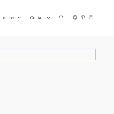
k maken
Contact