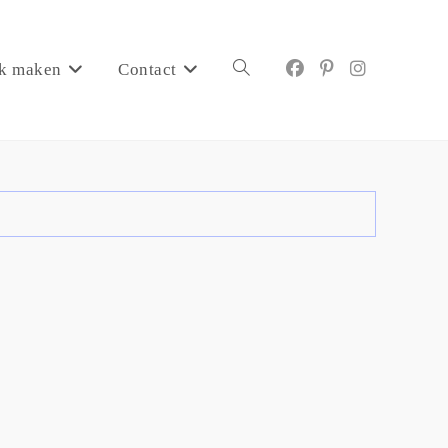
k maken
Contact