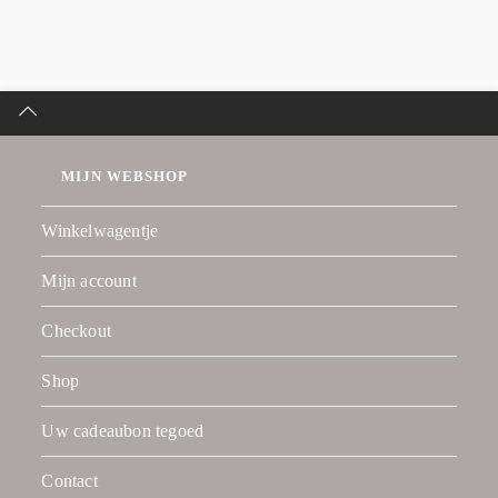
MIJN WEBSHOP
Winkelwagentje
Mijn account
Checkout
Shop
Uw cadeaubon tegoed
Contact