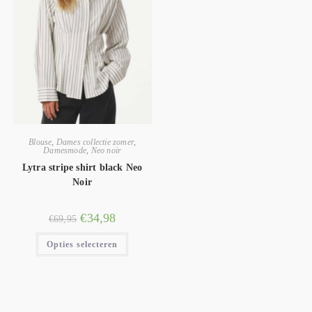
Blouse
,
Dames collectie zomer
,
Damesmode
,
Neo noir
Lytra stripe shirt black Neo
Noir
€
34,98
€
69,95
Opties selecteren