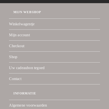
MIJN WEBSHOP
Winkelwagentje
Mijn account
Checkout
Shop
Uw cadeaubon tegoed
Contact
INFORMATIE
Algemene voorwaarden