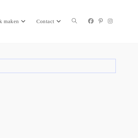
k maken
Contact