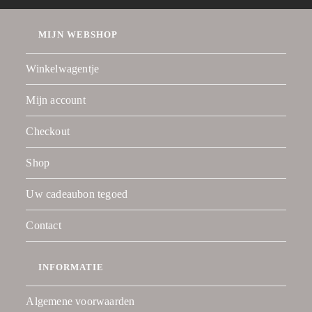
MIJN WEBSHOP
Winkelwagentje
Mijn account
Checkout
Shop
Uw cadeaubon tegoed
Contact
INFORMATIE
Algemene voorwaarden