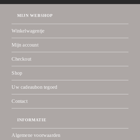
MIJN WEBSHOP
Winkelwagentje
Mijn account
Checkout
Shop
Uw cadeaubon tegoed
Contact
INFORMATIE
Algemene voorwaarden