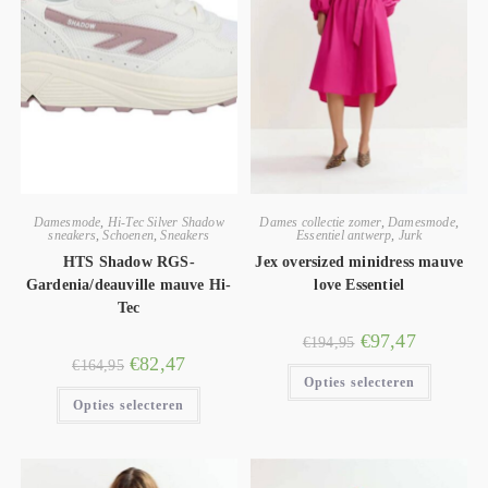
Damesmode
,
Hi-Tec Silver Shadow
Dames collectie zomer
,
Damesmode
,
sneakers
,
Schoenen
,
Sneakers
Essentiel antwerp
,
Jurk
HTS Shadow RGS-
Jex oversized minidress mauve
Gardenia/deauville mauve Hi-
love Essentiel
Tec
€
97,47
€
194,95
€
82,47
€
164,95
Opties selecteren
Opties selecteren