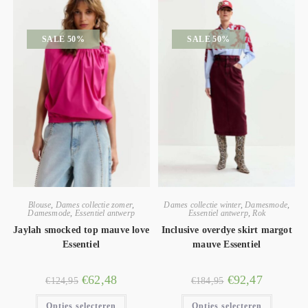
SALE 50%
SALE 50%
Blouse
,
Dames collectie zomer
,
Dames collectie winter
,
Damesmode
,
Damesmode
,
Essentiel antwerp
Essentiel antwerp
,
Rok
Jaylah smocked top mauve love
Inclusive overdye skirt margot
Essentiel
mauve Essentiel
€
62,48
€
92,47
€
124,95
€
184,95
Opties selecteren
Opties selecteren