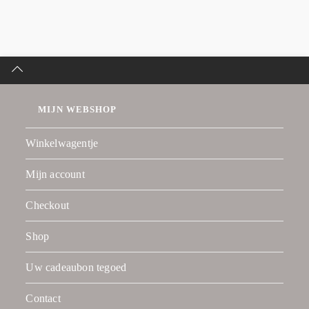
MIJN WEBSHOP
Winkelwagentje
Mijn account
Checkout
Shop
Uw cadeaubon tegoed
Contact