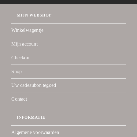
MIJN WEBSHOP
Winkelwagentje
Mijn account
Checkout
Shop
Uw cadeaubon tegoed
Contact
INFORMATIE
Algemene voorwaarden