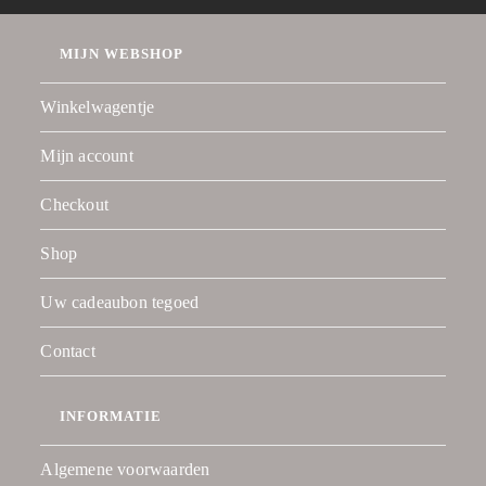
MIJN WEBSHOP
Winkelwagentje
Mijn account
Checkout
Shop
Uw cadeaubon tegoed
Contact
INFORMATIE
Algemene voorwaarden