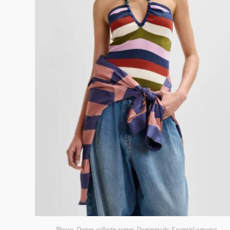
Blouse
,
Dames collectie zomer
,
Damesmode
,
Essentiel antwerp