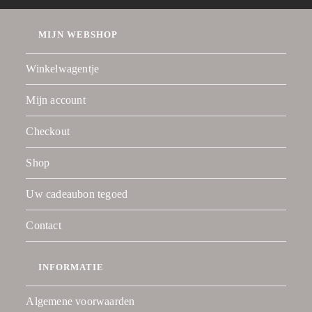
MIJN WEBSHOP
Winkelwagentje
Mijn account
Checkout
Shop
Uw cadeaubon tegoed
Contact
INFORMATIE
Algemene voorwaarden