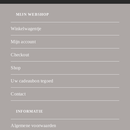
MIJN WEBSHOP
Winkelwagentje
Mijn account
Checkout
Shop
Uw cadeaubon tegoed
Contact
INFORMATIE
Algemene voorwaarden