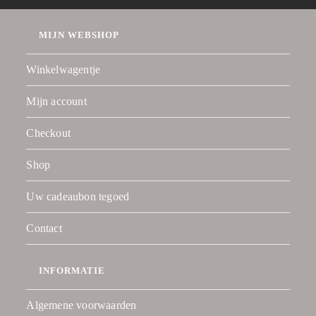
MIJN WEBSHOP
Winkelwagentje
Mijn account
Checkout
Shop
Uw cadeaubon tegoed
Contact
INFORMATIE
Algemene voorwaarden