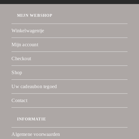
MIJN WEBSHOP
Winkelwagentje
Mijn account
Checkout
Shop
Uw cadeaubon tegoed
Contact
INFORMATIE
Algemene voorwaarden