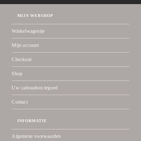
MIJN WEBSHOP
Winkelwagentje
Mijn account
Checkout
Shop
Uw cadeaubon tegoed
Contact
INFORMATIE
Algemene voorwaarden