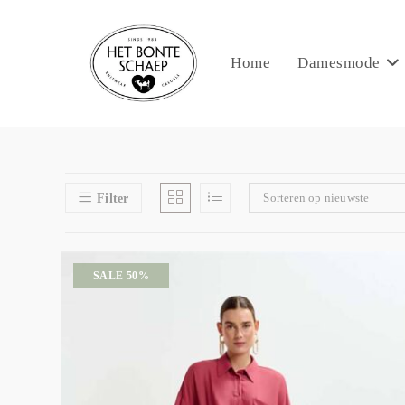
Home
Damesmode
Sorteren op nieuwste
Filter
SALE 50%