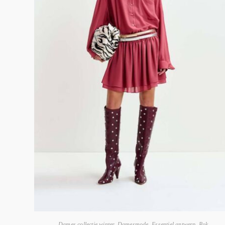
Dames collectie winter
,
Damesmode
,
Essentiel antwerp
,
Rok