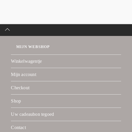
MIJN WEBSHOP
Winkelwagentje
Mijn account
Checkout
Shop
Uw cadeaubon tegoed
Contact