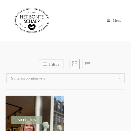
Menu
Filter
Sorteren op nieuwste
SALE 50%