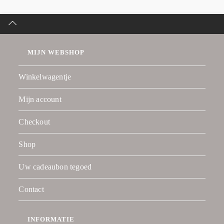
MIJN WEBSHOP
Winkelwagentje
Mijn account
Checkout
Shop
Uw cadeaubon tegoed
Contact
INFORMATIE